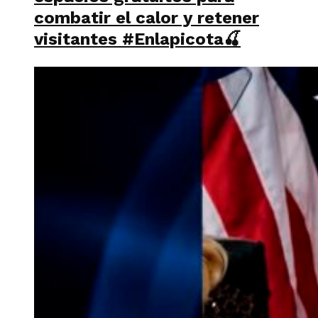
combatir el calor y retener
visitantes #Enlapicota🍒