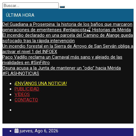
Buscar:
ÚLTIMA HORA
Del Guadiana a Proserpina: la historia de los baños que marcaron
generaciones de emeritenses #enlapicota🍒 Historias de Mérida
El incendio declarado en una parcela del Camino de Alange queda
sofocado tras la rápida intervención
Un incendio forestal en la Sierra de Arroyo de San Serván obliga a
activar el nivel 1 del INFOEX
Paco Vadillo reclama un Carnaval más sano y alejado de las
rivalidades en #SinFiltro
Osuna acusa a la Junta de mantener un “odio” hacia Mérida
#FLASHNOTICIAS
¡ENVÍANOS UNA NOTICIA!
PUBLICIDAD
VÍDEOS
CONTACTO
jueves, Ago 6, 2026