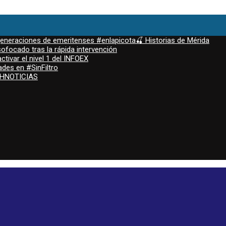
 generaciones de emeritenses #enlapicota🍒 Historias de Mérida
ofocado tras la rápida intervención
ctivar el nivel 1 del INFOEX
ades en #SinFiltro
ASHNOTICIAS