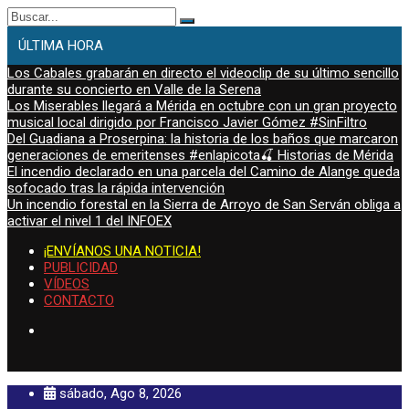
Buscar:
ÚLTIMA HORA
Los Cabales grabarán en directo el videoclip de su último sencillo
durante su concierto en Valle de la Serena
Los Miserables llegará a Mérida en octubre con un gran proyecto
musical local dirigido por Francisco Javier Gómez #SinFiltro
Del Guadiana a Proserpina: la historia de los baños que marcaron
generaciones de emeritenses #enlapicota🍒 Historias de Mérida
El incendio declarado en una parcela del Camino de Alange queda
sofocado tras la rápida intervención
Un incendio forestal en la Sierra de Arroyo de San Serván obliga a
activar el nivel 1 del INFOEX
¡ENVÍANOS UNA NOTICIA!
PUBLICIDAD
VÍDEOS
CONTACTO
sábado, Ago 8, 2026