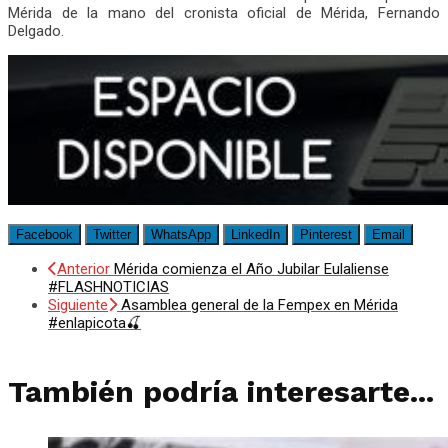
Mérida de la mano del cronista oficial de Mérida, Fernando
Delgado.
Facebook
Twitter
WhatsApp
LinkedIn
Pinterest
Email
Anterior
Mérida comienza el Año Jubilar Eulaliense
#FLASHNOTICIAS
Siguiente
Asamblea general de la Fempex en Mérida
#enlapicota🍒
También podría interesarte...