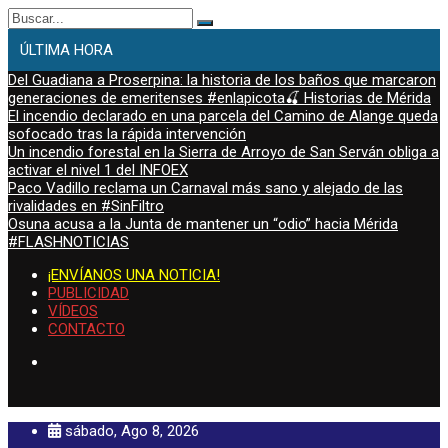
Buscar:
ÚLTIMA HORA
Del Guadiana a Proserpina: la historia de los baños que marcaron
generaciones de emeritenses #enlapicota🍒 Historias de Mérida
El incendio declarado en una parcela del Camino de Alange queda
sofocado tras la rápida intervención
Un incendio forestal en la Sierra de Arroyo de San Serván obliga a
activar el nivel 1 del INFOEX
Paco Vadillo reclama un Carnaval más sano y alejado de las
rivalidades en #SinFiltro
Osuna acusa a la Junta de mantener un “odio” hacia Mérida
#FLASHNOTICIAS
¡ENVÍANOS UNA NOTICIA!
PUBLICIDAD
VÍDEOS
CONTACTO
sábado, Ago 8, 2026