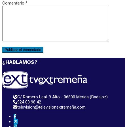
Comentario
*
¿HABLAMOS?
C/ Romero Leal, 9 Alto - 06800 Mérida (Badajoz)
924 03 98 42
television@televisionextremeña.com