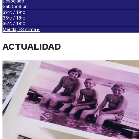
Despejado
Sáb
Dom
Lun
39
/ 19
°C
°C
35
/ 18
°C
°C
36
/ 18
°C
°C
Mérida, ES
clima ▸
ACTUALIDAD