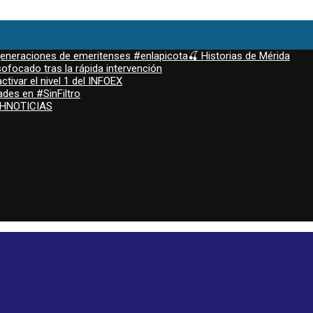
 generaciones de emeritenses #enlapicota🍒 Historias de Mérida
ofocado tras la rápida intervención
ctivar el nivel 1 del INFOEX
ades en #SinFiltro
ASHNOTICIAS