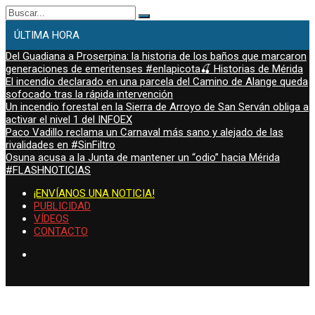
Buscar:
ÚLTIMA HORA
Del Guadiana a Proserpina: la historia de los baños que marcaron
generaciones de emeritenses #enlapicota🍒 Historias de Mérida
El incendio declarado en una parcela del Camino de Alange queda
sofocado tras la rápida intervención
Un incendio forestal en la Sierra de Arroyo de San Serván obliga a
activar el nivel 1 del INFOEX
Paco Vadillo reclama un Carnaval más sano y alejado de las
rivalidades en #SinFiltro
Osuna acusa a la Junta de mantener un “odio” hacia Mérida
#FLASHNOTICIAS
¡ENVÍANOS UNA NOTICIA!
PUBLICIDAD
VÍDEOS
CONTACTO
jueves, Ago 6, 2026