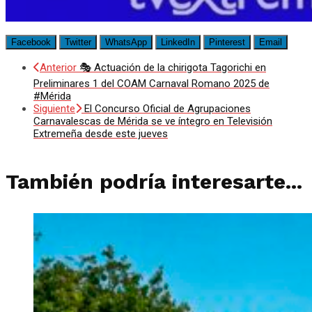
Facebook
Twitter
WhatsApp
LinkedIn
Pinterest
Email
Anterior
🎭 Actuación de la chirigota Tagorichi en
Preliminares 1 del COAM Carnaval Romano 2025 de
#Mérida
Siguiente
El Concurso Oficial de Agrupaciones
Carnavalescas de Mérida se ve íntegro en Televisión
Extremeña desde este jueves
También podría interesarte...