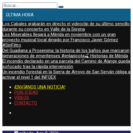
Buscar:
ÚLTIMA HORA
Los Cabales grabarán en directo el videoclip de su último sencillo
durante su concierto en Valle de la Serena
Los Miserables llegará a Mérida en noviembre con un gran
proyecto musical local dirigido por Francisco Javier Gómez
#SinFiltro
Del Guadiana a Proserpina: la historia de los baños que marcaron
generaciones de emeritenses #enlapicota🍒 Historias de Mérida
El incendio declarado en una parcela del Camino de Alange queda
sofocado tras la rápida intervención
Un incendio forestal en la Sierra de Arroyo de San Serván obliga a
activar el nivel 1 del INFOEX
¡ENVÍANOS UNA NOTICIA!
PUBLICIDAD
VÍDEOS
CONTACTO