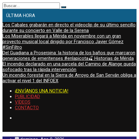
Buscar:
ÚLTIMA HORA
Los Cabales grabarán en directo el videoclip de su último sencillo
durante su concierto en Valle de la Serena
Los Miserables llegará a Mérida en noviembre con un gran
proyecto musical local dirigido por Francisco Javier Gómez
#SinFiltro
Del Guadiana a Proserpina: la historia de los baños que marcaron
generaciones de emeritenses #enlapicota🍒 Historias de Mérida
El incendio declarado en una parcela del Camino de Alange queda
sofocado tras la rápida intervención
Un incendio forestal en la Sierra de Arroyo de San Serván obliga a
activar el nivel 1 del INFOEX
¡ENVÍANOS UNA NOTICIA!
PUBLICIDAD
VÍDEOS
CONTACTO