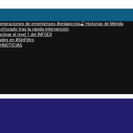
 generaciones de emeritenses #enlapicota🍒 Historias de Mérida
ofocado tras la rápida intervención
ctivar el nivel 1 del INFOEX
ades en #SinFiltro
ASHNOTICIAS