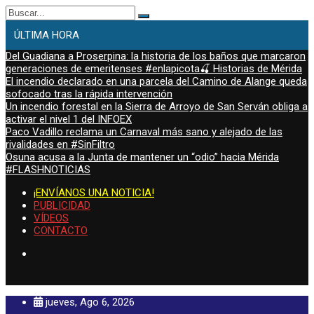
Buscar:
ÚLTIMA HORA
Del Guadiana a Proserpina: la historia de los baños que marcaron
generaciones de emeritenses #enlapicota🍒 Historias de Mérida
El incendio declarado en una parcela del Camino de Alange queda
sofocado tras la rápida intervención
Un incendio forestal en la Sierra de Arroyo de San Serván obliga a
activar el nivel 1 del INFOEX
Paco Vadillo reclama un Carnaval más sano y alejado de las
rivalidades en #SinFiltro
Osuna acusa a la Junta de mantener un “odio” hacia Mérida
#FLASHNOTICIAS
¡ENVÍANOS UNA NOTICIA!
PUBLICIDAD
VÍDEOS
CONTACTO
jueves, Ago 6, 2026