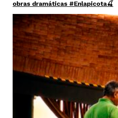
obras dramáticas #Enlapicota🍒