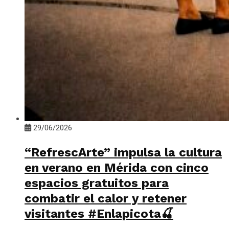
29/06/2026
“RefrescArte” impulsa la cultura
en verano en Mérida con cinco
espacios gratuitos para
combatir el calor y retener
visitantes #Enlapicota🍒