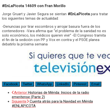
#EnLaPicota 14609 con Fran Morillo
Jorge Gruart y Javier Segura se sientan
#EnLaPicota
para tratar
los siguientes temas de actualidad:
-Denuncias por tirar escombros y arrojar basura fuera de los
contenedores -Vara afirma que “el problema de la sanidad no es
solo económico, los médicos quieren vivir” -El Congreso tramita
el fin de la sedición con PP y Vox en contra y el PSOE planea
debatirlo la próxima semana
Facebook
Twitter
WhatsApp
LinkedIn
Pinterest
Email
Anterior
Historias de Mérida: Inicios de la radio
emeritense (Parte 2)
Siguiente
Cuenta atrás para la Navidad en Mérida
#ENLAPICOTA