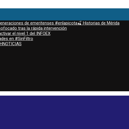
 generaciones de emeritenses #enlapicota🍒 Historias de Mérida
ofocado tras la rápida intervención
ctivar el nivel 1 del INFOEX
ades en #SinFiltro
ASHNOTICIAS