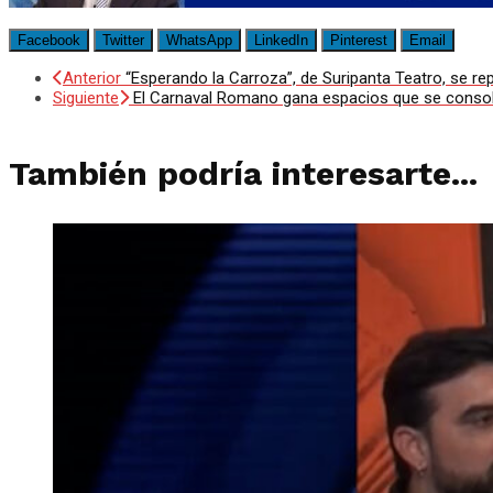
Facebook
Twitter
WhatsApp
LinkedIn
Pinterest
Email
Anterior
“Esperando la Carroza”, de Suripanta Teatro, se r
Siguiente
El Carnaval Romano gana espacios que se conso
También podría interesarte...