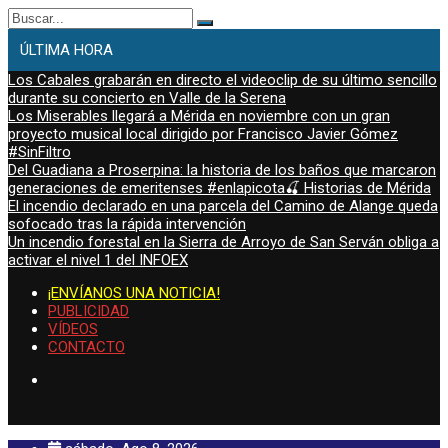
Buscar:
ÚLTIMA HORA
Los Cabales grabarán en directo el videoclip de su último sencillo
durante su concierto en Valle de la Serena
Los Miserables llegará a Mérida en noviembre con un gran
proyecto musical local dirigido por Francisco Javier Gómez
#SinFiltro
Del Guadiana a Proserpina: la historia de los baños que marcaron
generaciones de emeritenses #enlapicota🍒 Historias de Mérida
El incendio declarado en una parcela del Camino de Alange queda
sofocado tras la rápida intervención
Un incendio forestal en la Sierra de Arroyo de San Serván obliga a
activar el nivel 1 del INFOEX
¡ENVÍANOS UNA NOTICIA!
PUBLICIDAD
VÍDEOS
CONTACTO