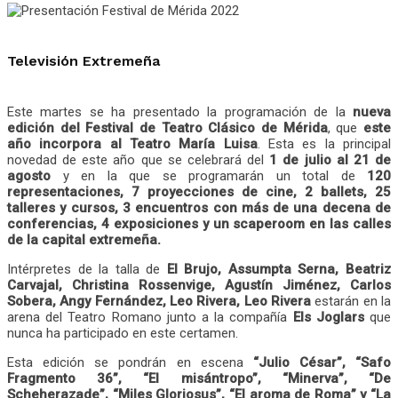
Televisión Extremeña
Este martes se ha presentado la programación de la
nueva
edición del Festival de Teatro Clásico de Mérida
, que
este
año incorpora al Teatro María Luisa
. Esta es la principal
novedad de este año que se celebrará del
1 de julio al 21 de
agosto
y en la que se programarán un total de
120
representaciones, 7 proyecciones de cine, 2 ballets, 25
talleres y cursos, 3 encuentros con más de una decena de
conferencias, 4 exposiciones y un scaperoom en las calles
de la capital extremeña.
Intérpretes de la talla de
El Brujo, Assumpta Serna, Beatriz
Carvajal, Christina Rossenvige, Agustín Jiménez, Carlos
Sobera, Angy Fernández, Leo Rivera, Leo Rivera
estarán en la
arena del Teatro Romano junto a la compañía
Els Joglars
que
nunca ha participado en este certamen.
Esta edición se pondrán en escena
“Julio César”, “Safo
Fragmento 36”, “El misántropo”, “Minerva”, “De
Scheherazade”, “Miles Gloriosus”, “El aroma de Roma” y “La