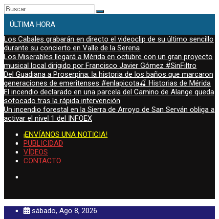
Buscar:
ÚLTIMA HORA
Los Cabales grabarán en directo el videoclip de su último sencillo
durante su concierto en Valle de la Serena
Los Miserables llegará a Mérida en octubre con un gran proyecto
musical local dirigido por Francisco Javier Gómez #SinFiltro
Del Guadiana a Proserpina: la historia de los baños que marcaron
generaciones de emeritenses #enlapicota🍒 Historias de Mérida
El incendio declarado en una parcela del Camino de Alange queda
sofocado tras la rápida intervención
Un incendio forestal en la Sierra de Arroyo de San Serván obliga a
activar el nivel 1 del INFOEX
¡ENVÍANOS UNA NOTICIA!
PUBLICIDAD
VÍDEOS
CONTACTO
sábado, Ago 8, 2026