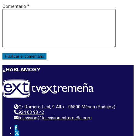
Comentario
*
¿HABLAMOS?
C/ Romero Leal, 9 Alto - 06800 Mérida (Badajoz)
924 03 98 42
television@televisionextremeña.com