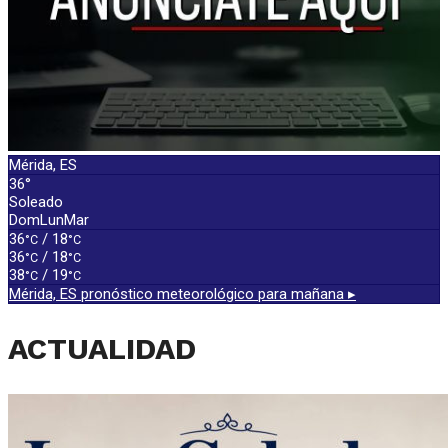
Mérida, ES
36°
Soleado
Dom
Lun
Mar
36
/ 18
°C
°C
36
/ 18
°C
°C
38
/ 19
°C
°C
Mérida, ES
pronóstico meteorológico para mañana ▸
ACTUALIDAD