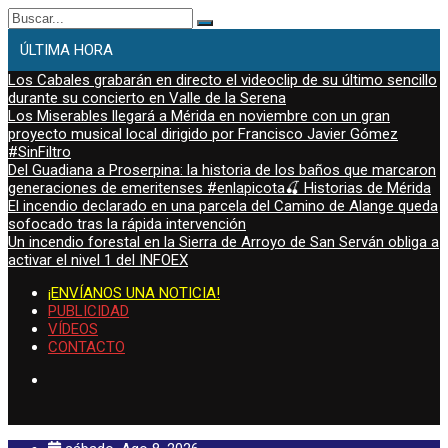
Buscar:
ÚLTIMA HORA
Los Cabales grabarán en directo el videoclip de su último sencillo
durante su concierto en Valle de la Serena
Los Miserables llegará a Mérida en noviembre con un gran
proyecto musical local dirigido por Francisco Javier Gómez
#SinFiltro
Del Guadiana a Proserpina: la historia de los baños que marcaron
generaciones de emeritenses #enlapicota🍒 Historias de Mérida
El incendio declarado en una parcela del Camino de Alange queda
sofocado tras la rápida intervención
Un incendio forestal en la Sierra de Arroyo de San Serván obliga a
activar el nivel 1 del INFOEX
¡ENVÍANOS UNA NOTICIA!
PUBLICIDAD
VÍDEOS
CONTACTO