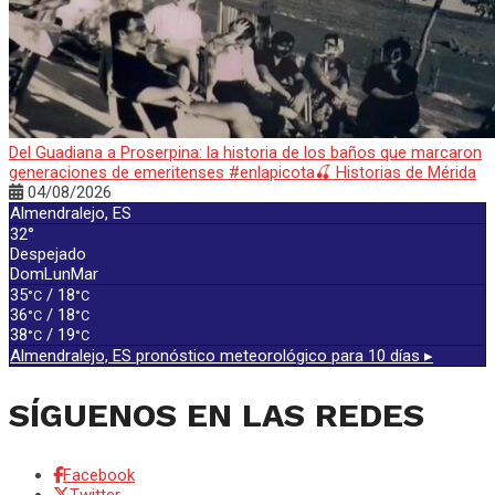
Del Guadiana a Proserpina: la historia de los baños que marcaron
generaciones de emeritenses #enlapicota🍒 Historias de Mérida
04/08/2026
Almendralejo, ES
32°
Despejado
Dom
Lun
Mar
35
/ 18
°C
°C
36
/ 18
°C
°C
38
/ 19
°C
°C
Almendralejo, ES
pronóstico meteorológico para 10 días ▸
SÍGUENOS EN LAS REDES
Facebook