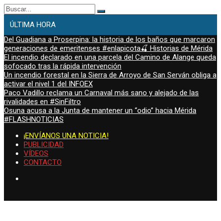
Buscar:
ÚLTIMA HORA
Del Guadiana a Proserpina: la historia de los baños que marcaron
generaciones de emeritenses #enlapicota🍒 Historias de Mérida
El incendio declarado en una parcela del Camino de Alange queda
sofocado tras la rápida intervención
Un incendio forestal en la Sierra de Arroyo de San Serván obliga a
activar el nivel 1 del INFOEX
Paco Vadillo reclama un Carnaval más sano y alejado de las
rivalidades en #SinFiltro
Osuna acusa a la Junta de mantener un “odio” hacia Mérida
#FLASHNOTICIAS
¡ENVÍANOS UNA NOTICIA!
PUBLICIDAD
VÍDEOS
CONTACTO
viernes, Ago 7, 2026