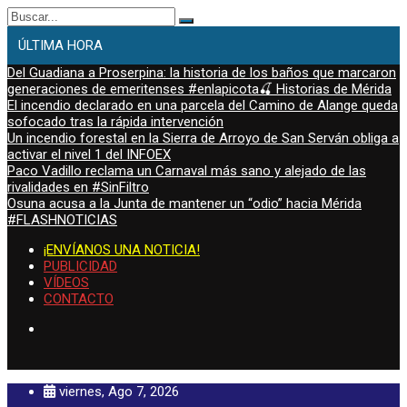
Buscar:
ÚLTIMA HORA
Del Guadiana a Proserpina: la historia de los baños que marcaron
generaciones de emeritenses #enlapicota🍒 Historias de Mérida
El incendio declarado en una parcela del Camino de Alange queda
sofocado tras la rápida intervención
Un incendio forestal en la Sierra de Arroyo de San Serván obliga a
activar el nivel 1 del INFOEX
Paco Vadillo reclama un Carnaval más sano y alejado de las
rivalidades en #SinFiltro
Osuna acusa a la Junta de mantener un “odio” hacia Mérida
#FLASHNOTICIAS
¡ENVÍANOS UNA NOTICIA!
PUBLICIDAD
VÍDEOS
CONTACTO
viernes, Ago 7, 2026