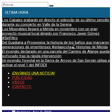
Buscar:
ÚLTIMA HORA
Los Cabales grabarán en directo el videoclip de su último sencillo
durante su concierto en Valle de la Serena
Los Miserables llegará a Mérida en noviembre con un gran
proyecto musical local dirigido por Francisco Javier Gómez
#SinFiltro
Del Guadiana a Proserpina: la historia de los baños que marcaron
generaciones de emeritenses #enlapicota🍒 Historias de Mérida
El incendio declarado en una parcela del Camino de Alange queda
sofocado tras la rápida intervención
Un incendio forestal en la Sierra de Arroyo de San Serván obliga a
activar el nivel 1 del INFOEX
¡ENVÍANOS UNA NOTICIA!
PUBLICIDAD
VÍDEOS
CONTACTO