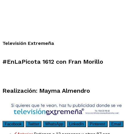
Televisión Extremeña
#EnLaPicota 1612 con Fran Morillo
Realización: Mayma Almendro
Facebook
Twitter
WhatsApp
LinkedIn
Pinterest
Email