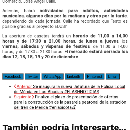
Comercio, José Ángel Calle.
Además, habrá
actividades para adultos, actividades
musicales, algunos días por la mañana y otros por la tarde
,
dependiendo de cada jornada. Calle ha recordado que “esto es
posible gracias al proyecto EDUSI”.
La apertura de casetas tendrá un
horario de 11,00 a 14,00
horas y de 17:30 a 21,00 horas
, de
lunes a jueves
, los
viernes, sábados y vísperas de festivos
: de 11,00 a 14,00
horas, y de 17:30 a 21:30 horas. El
mercado estará cerrado los
días 12, 13, 18, 19 y 20 de diciembre.
Facebook
Twitter
WhatsApp
LinkedIn
Pinterest
Email
Anterior
Se inaugura la nueva Jefatura de la Policía Local
de Mérida en Las Abadías #FLASHNOTICIAS
Siguiente
Finaliza el plazo de presentación de ofertas
para la construcción de la pasarela peatonal de la estación
del tren de Mérida #enlapicota🍒
También podría interesarte...