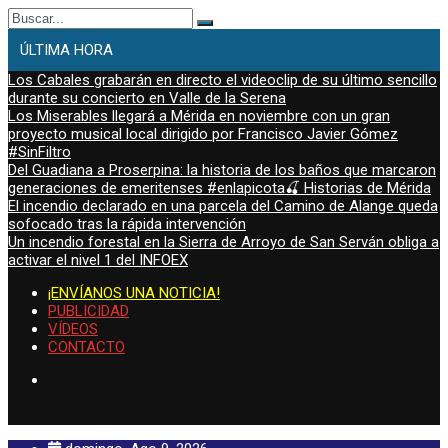
Buscar:
ÚLTIMA HORA
Los Cabales grabarán en directo el videoclip de su último sencillo
durante su concierto en Valle de la Serena
Los Miserables llegará a Mérida en noviembre con un gran
proyecto musical local dirigido por Francisco Javier Gómez
#SinFiltro
Del Guadiana a Proserpina: la historia de los baños que marcaron
generaciones de emeritenses #enlapicota🍒 Historias de Mérida
El incendio declarado en una parcela del Camino de Alange queda
sofocado tras la rápida intervención
Un incendio forestal en la Sierra de Arroyo de San Serván obliga a
activar el nivel 1 del INFOEX
¡ENVÍANOS UNA NOTICIA!
PUBLICIDAD
VÍDEOS
CONTACTO