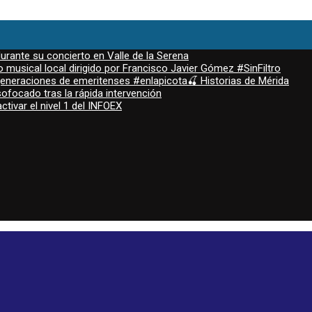
durante su concierto en Valle de la Serena
 musical local dirigido por Francisco Javier Gómez #SinFiltro
 generaciones de emeritenses #enlapicota🍒 Historias de Mérida
ofocado tras la rápida intervención
ctivar el nivel 1 del INFOEX