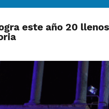
logra este año 20 lleno
oria