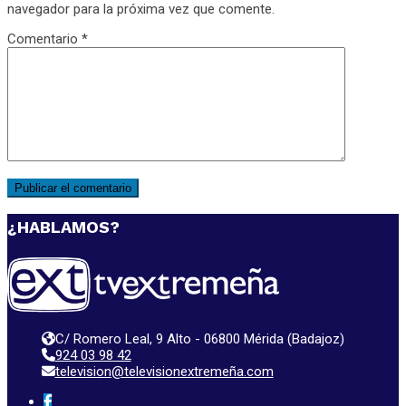
navegador para la próxima vez que comente.
Comentario
*
¿HABLAMOS?
C/ Romero Leal, 9 Alto - 06800 Mérida (Badajoz)
924 03 98 42
television@televisionextremeña.com