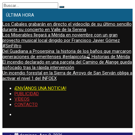
Buscar:
ÚLTIMA HORA
Los Cabales grabarán en directo el videoclip de su último sencillo
durante su concierto en Valle de la Serena
Los Miserables llegará a Mérida en noviembre con un gran
proyecto musical local dirigido por Francisco Javier Gómez
#SinFiltro
Del Guadiana a Proserpina: la historia de los baños que marcaron
generaciones de emeritenses #enlapicota🍒 Historias de Mérida
El incendio declarado en una parcela del Camino de Alange queda
sofocado tras la rápida intervención
Un incendio forestal en la Sierra de Arroyo de San Serván obliga a
activar el nivel 1 del INFOEX
¡ENVÍANOS UNA NOTICIA!
PUBLICIDAD
VÍDEOS
CONTACTO