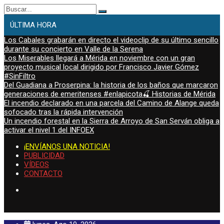
Buscar:
ÚLTIMA HORA
Los Cabales grabarán en directo el videoclip de su último sencillo
durante su concierto en Valle de la Serena
Los Miserables llegará a Mérida en noviembre con un gran
proyecto musical local dirigido por Francisco Javier Gómez
#SinFiltro
Del Guadiana a Proserpina: la historia de los baños que marcaron
generaciones de emeritenses #enlapicota🍒 Historias de Mérida
El incendio declarado en una parcela del Camino de Alange queda
sofocado tras la rápida intervención
Un incendio forestal en la Sierra de Arroyo de San Serván obliga a
activar el nivel 1 del INFOEX
¡ENVÍANOS UNA NOTICIA!
PUBLICIDAD
VÍDEOS
CONTACTO