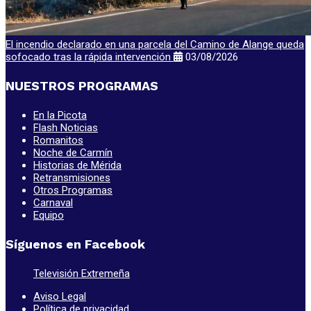
El incendio declarado en una parcela del Camino de Alange queda
sofocado tras la rápida intervención
03/08/2026
NUESTROS PROGRAMAS
En la Picota
Flash Noticias
Romanitos
Noche de Carmín
Historias de Mérida
Retransmisiones
Otros Programas
Carnaval
Equipo
Síguenos en Facebook
Televisión Extremeña
Aviso Legal
Política de privacidad