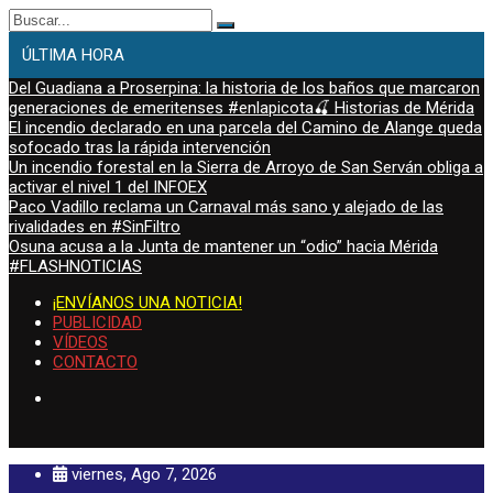
Buscar:
ÚLTIMA HORA
Del Guadiana a Proserpina: la historia de los baños que marcaron
generaciones de emeritenses #enlapicota🍒 Historias de Mérida
El incendio declarado en una parcela del Camino de Alange queda
sofocado tras la rápida intervención
Un incendio forestal en la Sierra de Arroyo de San Serván obliga a
activar el nivel 1 del INFOEX
Paco Vadillo reclama un Carnaval más sano y alejado de las
rivalidades en #SinFiltro
Osuna acusa a la Junta de mantener un “odio” hacia Mérida
#FLASHNOTICIAS
¡ENVÍANOS UNA NOTICIA!
PUBLICIDAD
VÍDEOS
CONTACTO
viernes, Ago 7, 2026