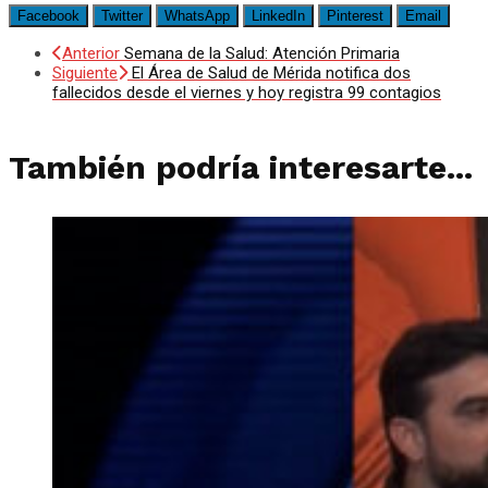
Facebook
Twitter
WhatsApp
LinkedIn
Pinterest
Email
Anterior
Semana de la Salud: Atención Primaria
Siguiente
El Área de Salud de Mérida notifica dos
fallecidos desde el viernes y hoy registra 99 contagios
También podría interesarte...