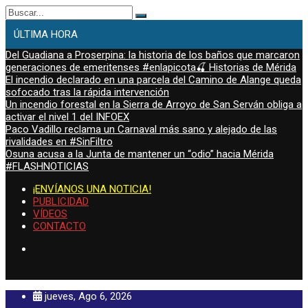
Buscar:
ÚLTIMA HORA
Del Guadiana a Proserpina: la historia de los baños que marcaron
generaciones de emeritenses #enlapicota🍒 Historias de Mérida
El incendio declarado en una parcela del Camino de Alange queda
sofocado tras la rápida intervención
Un incendio forestal en la Sierra de Arroyo de San Serván obliga a
activar el nivel 1 del INFOEX
Paco Vadillo reclama un Carnaval más sano y alejado de las
rivalidades en #SinFiltro
Osuna acusa a la Junta de mantener un “odio” hacia Mérida
#FLASHNOTICIAS
¡ENVÍANOS UNA NOTICIA!
PUBLICIDAD
VÍDEOS
CONTACTO
jueves, Ago 6, 2026