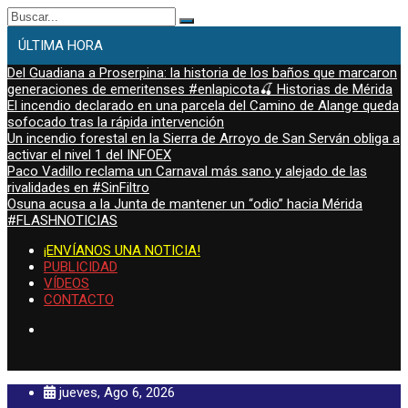
Buscar:
ÚLTIMA HORA
Del Guadiana a Proserpina: la historia de los baños que marcaron
generaciones de emeritenses #enlapicota🍒 Historias de Mérida
El incendio declarado en una parcela del Camino de Alange queda
sofocado tras la rápida intervención
Un incendio forestal en la Sierra de Arroyo de San Serván obliga a
activar el nivel 1 del INFOEX
Paco Vadillo reclama un Carnaval más sano y alejado de las
rivalidades en #SinFiltro
Osuna acusa a la Junta de mantener un “odio” hacia Mérida
#FLASHNOTICIAS
¡ENVÍANOS UNA NOTICIA!
PUBLICIDAD
VÍDEOS
CONTACTO
jueves, Ago 6, 2026