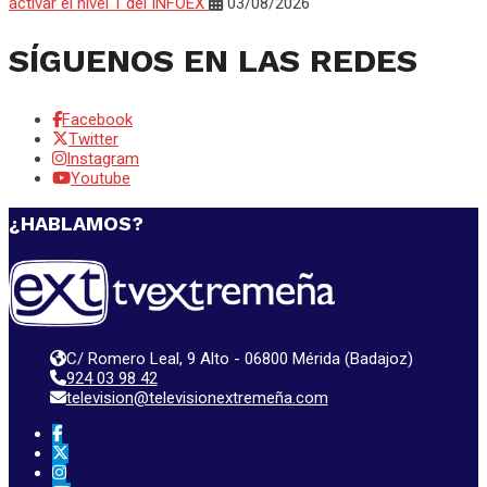
activar el nivel 1 del INFOEX
03/08/2026
SÍGUENOS EN LAS REDES
Facebook
Twitter
Instagram
Youtube
¿HABLAMOS?
C/ Romero Leal, 9 Alto - 06800 Mérida (Badajoz)
924 03 98 42
television@televisionextremeña.com