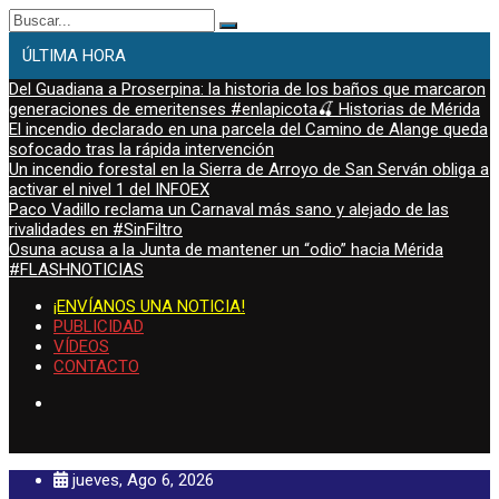
Buscar:
ÚLTIMA HORA
Del Guadiana a Proserpina: la historia de los baños que marcaron
generaciones de emeritenses #enlapicota🍒 Historias de Mérida
El incendio declarado en una parcela del Camino de Alange queda
sofocado tras la rápida intervención
Un incendio forestal en la Sierra de Arroyo de San Serván obliga a
activar el nivel 1 del INFOEX
Paco Vadillo reclama un Carnaval más sano y alejado de las
rivalidades en #SinFiltro
Osuna acusa a la Junta de mantener un “odio” hacia Mérida
#FLASHNOTICIAS
¡ENVÍANOS UNA NOTICIA!
PUBLICIDAD
VÍDEOS
CONTACTO
jueves, Ago 6, 2026