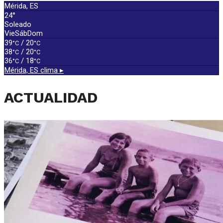
Mérida, ES
24°
Soleado
Vie
Sáb
Dom
39
/ 20
°C
°C
38
/ 20
°C
°C
36
/ 18
°C
°C
Mérida, ES
clima ▸
ACTUALIDAD