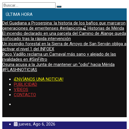
Buscar:
ÚLTIMA HORA
Del Guadiana a Proserpina: la historia de los baños que marcaron
generaciones de emeritenses #enlapicota🍒 Historias de Mérida
El incendio declarado en una parcela del Camino de Alange queda
sofocado tras la rápida intervención
Un incendio forestal en la Sierra de Arroyo de San Serván obliga a
activar el nivel 1 del INFOEX
Paco Vadillo reclama un Carnaval más sano y alejado de las
rivalidades en #SinFiltro
Osuna acusa a la Junta de mantener un “odio” hacia Mérida
#FLASHNOTICIAS
¡ENVÍANOS UNA NOTICIA!
PUBLICIDAD
VÍDEOS
CONTACTO
jueves, Ago 6, 2026