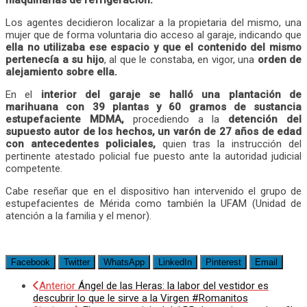
maquinarias de refrigeración.
Los agentes decidieron localizar a la propietaria del mismo, una
mujer que de forma voluntaria dio acceso al garaje, indicando que
ella no utilizaba ese espacio y que el contenido del mismo
pertenecía a su hijo
, al que le constaba, en vigor, una
orden de
alejamiento sobre ella.
En el
interior del garaje se halló una plantación de
marihuana con 39 plantas y 60 gramos de sustancia
estupefaciente MDMA,
procediendo a la
detención del
supuesto autor de los hechos, un varón de 27 años de edad
con antecedentes policiales,
quien tras la instrucción del
pertinente atestado policial fue puesto ante la autoridad judicial
competente.
Cabe reseñar que en el dispositivo han intervenido el grupo de
estupefacientes de Mérida como también la UFAM (Unidad de
atención a la familia y el menor).
Facebook
Twitter
WhatsApp
LinkedIn
Pinterest
Email
Anterior
Ángel de las Heras: la labor del vestidor es
descubrir lo que le sirve a la Virgen #Romanitos