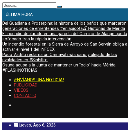
Buscar:
ÚLTIMA HORA
Del Guadiana a Proserpina: la historia de los baños que marcaron
generaciones de emeritenses #enlapicota🍒 Historias de Mérida
El incendio declarado en una parcela del Camino de Alange queda
sofocado tras la rápida intervención
Un incendio forestal en la Sierra de Arroyo de San Serván obliga a
activar el nivel 1 del INFOEX
Paco Vadillo reclama un Carnaval más sano y alejado de las
rivalidades en #SinFiltro
Osuna acusa a la Junta de mantener un “odio” hacia Mérida
#FLASHNOTICIAS
¡ENVÍANOS UNA NOTICIA!
PUBLICIDAD
VÍDEOS
CONTACTO
jueves, Ago 6, 2026