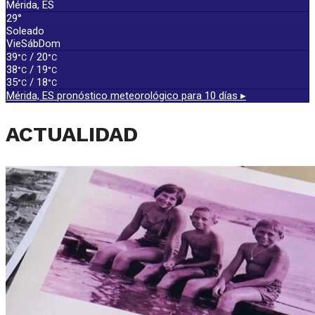
Mérida, ES
29°
Soleado
Vie
Sáb
Dom
39
/ 20
°C
°C
38
/ 19
°C
°C
35
/ 18
°C
°C
Mérida, ES
pronóstico meteorológico para 10 días ▸
ACTUALIDAD