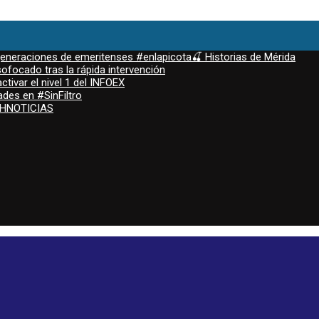
 generaciones de emeritenses #enlapicota🍒 Historias de Mérida
ofocado tras la rápida intervención
ctivar el nivel 1 del INFOEX
ades en #SinFiltro
ASHNOTICIAS