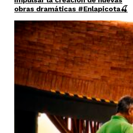
obras dramáticas #Enlapicota🍒