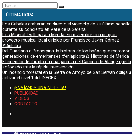
Buscar:
ÚLTIMA HORA
Los Cabales grabarán en directo el videoclip de su último sencillo
durante su concierto en Valle de la Serena
Los Miserables llegará a Mérida en noviembre con un gran
proyecto musical local dirigido por Francisco Javier Gómez
#SinFiltro
Del Guadiana a Proserpina: la historia de los baños que marcaron
generaciones de emeritenses #enlapicota🍒 Historias de Mérida
El incendio declarado en una parcela del Camino de Alange queda
sofocado tras la rápida intervención
Un incendio forestal en la Sierra de Arroyo de San Serván obliga a
activar el nivel 1 del INFOEX
¡ENVÍANOS UNA NOTICIA!
PUBLICIDAD
VÍDEOS
CONTACTO