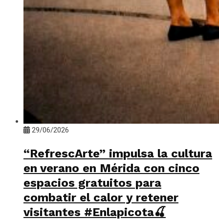
29/06/2026
“RefrescArte” impulsa la cultura
en verano en Mérida con cinco
espacios gratuitos para
combatir el calor y retener
visitantes #Enlapicota🍒