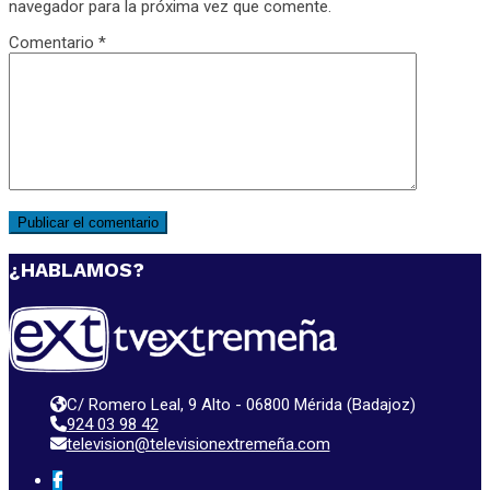
navegador para la próxima vez que comente.
Comentario
*
¿HABLAMOS?
C/ Romero Leal, 9 Alto - 06800 Mérida (Badajoz)
924 03 98 42
television@televisionextremeña.com