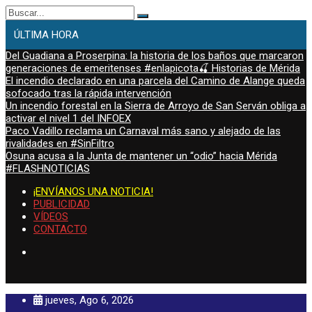
Buscar:
ÚLTIMA HORA
Del Guadiana a Proserpina: la historia de los baños que marcaron
generaciones de emeritenses #enlapicota🍒 Historias de Mérida
El incendio declarado en una parcela del Camino de Alange queda
sofocado tras la rápida intervención
Un incendio forestal en la Sierra de Arroyo de San Serván obliga a
activar el nivel 1 del INFOEX
Paco Vadillo reclama un Carnaval más sano y alejado de las
rivalidades en #SinFiltro
Osuna acusa a la Junta de mantener un “odio” hacia Mérida
#FLASHNOTICIAS
¡ENVÍANOS UNA NOTICIA!
PUBLICIDAD
VÍDEOS
CONTACTO
jueves, Ago 6, 2026