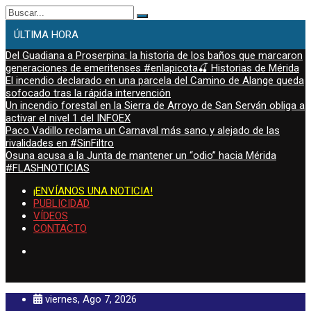
Buscar:
ÚLTIMA HORA
Del Guadiana a Proserpina: la historia de los baños que marcaron
generaciones de emeritenses #enlapicota🍒 Historias de Mérida
El incendio declarado en una parcela del Camino de Alange queda
sofocado tras la rápida intervención
Un incendio forestal en la Sierra de Arroyo de San Serván obliga a
activar el nivel 1 del INFOEX
Paco Vadillo reclama un Carnaval más sano y alejado de las
rivalidades en #SinFiltro
Osuna acusa a la Junta de mantener un “odio” hacia Mérida
#FLASHNOTICIAS
¡ENVÍANOS UNA NOTICIA!
PUBLICIDAD
VÍDEOS
CONTACTO
viernes, Ago 7, 2026