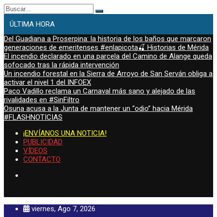
Buscar:
ÚLTIMA HORA
Del Guadiana a Proserpina: la historia de los baños que marcaron
generaciones de emeritenses #enlapicota🍒 Historias de Mérida
El incendio declarado en una parcela del Camino de Alange queda
sofocado tras la rápida intervención
Un incendio forestal en la Sierra de Arroyo de San Serván obliga a
activar el nivel 1 del INFOEX
Paco Vadillo reclama un Carnaval más sano y alejado de las
rivalidades en #SinFiltro
Osuna acusa a la Junta de mantener un “odio” hacia Mérida
#FLASHNOTICIAS
¡ENVÍANOS UNA NOTICIA!
PUBLICIDAD
VÍDEOS
CONTACTO
viernes, Ago 7, 2026