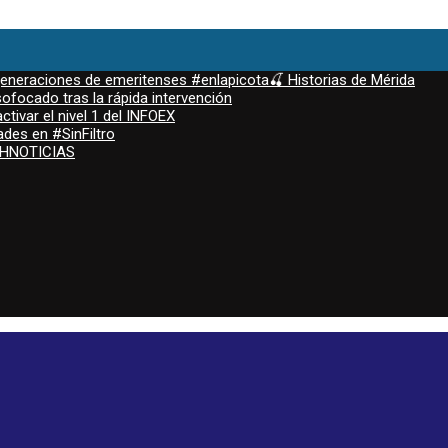
 generaciones de emeritenses #enlapicota🍒 Historias de Mérida
ofocado tras la rápida intervención
ctivar el nivel 1 del INFOEX
ades en #SinFiltro
ASHNOTICIAS