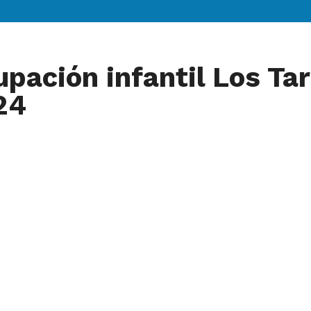
upación infantil Los Ta
24